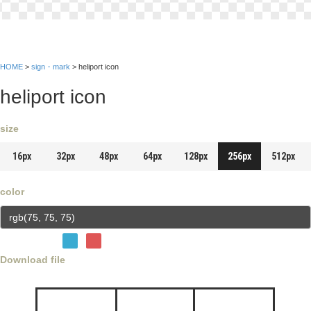
HOME
>
sign・mark
> heliport icon
heliport icon
size
16px
32px
48px
64px
128px
256px
512px
color
Download file