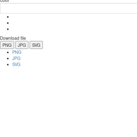
color
Download file
PNG
JPG
SVG
PNG
JPG
SVG