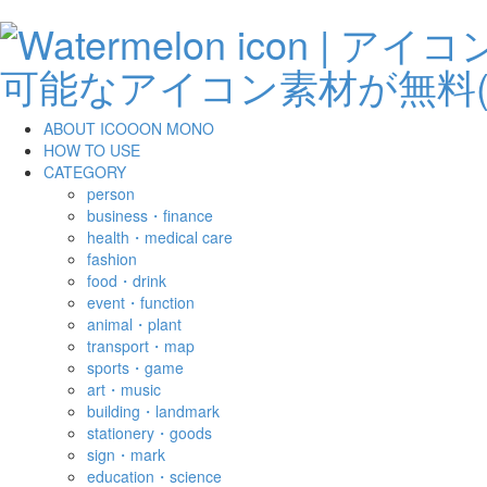
ABOUT ICOOON MONO
HOW TO USE
CATEGORY
person
business・finance
health・medical care
fashion
food・drink
event・function
animal・plant
transport・map
sports・game
art・music
building・landmark
stationery・goods
sign・mark
education・science