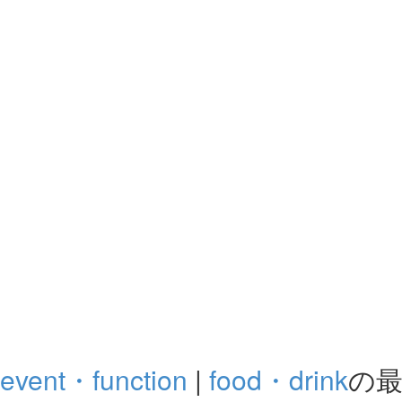
event・function
|
food・drink
の