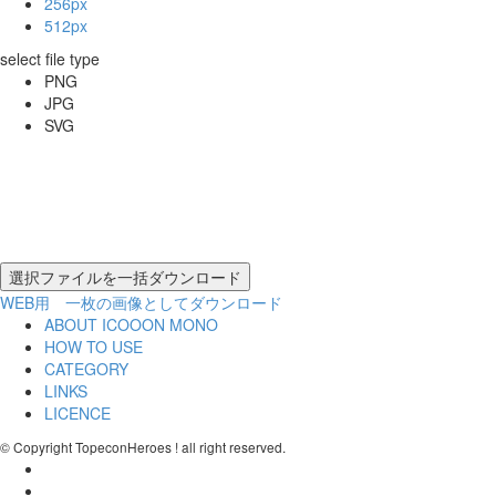
256px
512px
select file type
PNG
JPG
SVG
WEB用 一枚の画像としてダウンロード
ABOUT ICOOON MONO
HOW TO USE
CATEGORY
LINKS
LICENCE
© Copyright TopeconHeroes ! all right reserved.