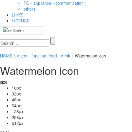
PC・appliance・communication
others
LINKS
LICENCE
English
HOME
>
event・function
,
food・drink
> Watermelon icon
Watermelon icon
size
16px
32px
48px
64px
128px
256px
512px