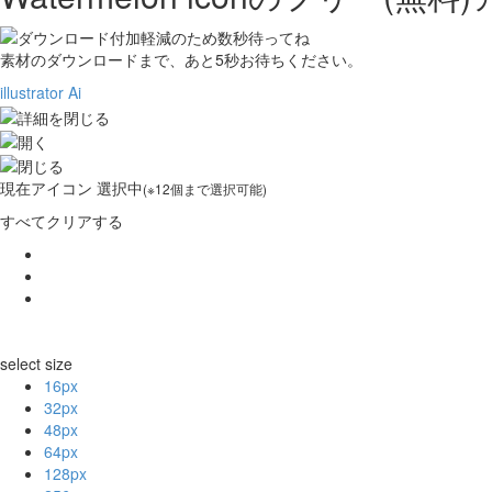
素材のダウンロードまで、あと
5
秒お待ちください。
illustrator Ai
現在
アイコン 選択中
(※12個まで選択可能)
すべてクリアする
select size
16px
32px
48px
64px
128px