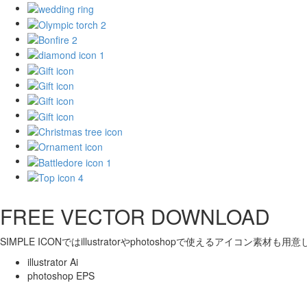
FREE VECTOR DOWNLOAD
SIMPLE ICONではillustratorやphotoshopで使えるアイコン素材も
illustrator Ai
photoshop EPS