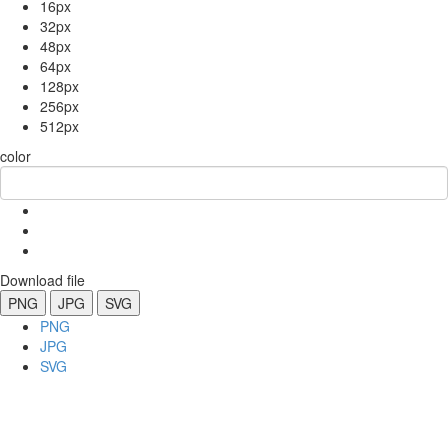
16px
32px
48px
64px
128px
256px
512px
color
Download file
PNG
JPG
SVG
PNG
JPG
SVG