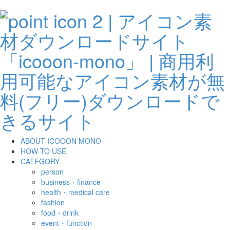
ABOUT ICOOON MONO
HOW TO USE
CATEGORY
person
business・finance
health・medical care
fashion
food・drink
event・function