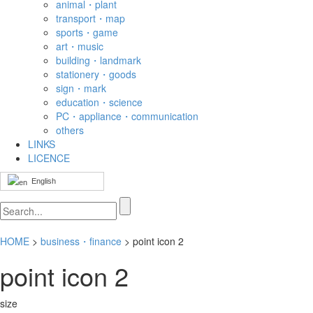
animal・plant
transport・map
sports・game
art・music
building・landmark
stationery・goods
sign・mark
education・science
PC・appliance・communication
others
LINKS
LICENCE
English
HOME
>
business・finance
> point icon 2
point icon 2
size