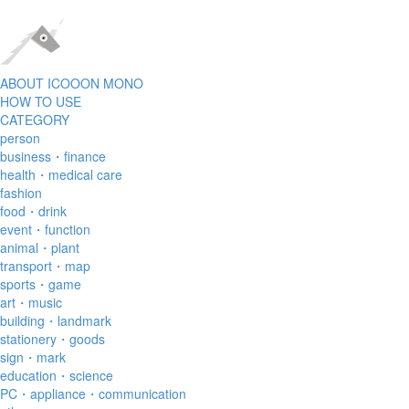
ABOUT ICOOON MONO
HOW TO USE
CATEGORY
person
business・finance
health・medical care
fashion
food・drink
event・function
animal・plant
transport・map
sports・game
art・music
building・landmark
stationery・goods
sign・mark
education・science
PC・appliance・communication