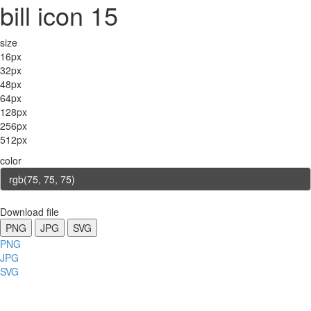
bill icon 15
size
16px
32px
48px
64px
128px
256px
512px
color
Download file
PNG
JPG
SVG
PNG
JPG
SVG