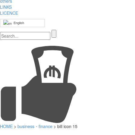
others
LINKS
LICENCE
English
HOME
>
business・finance
> bill icon 15