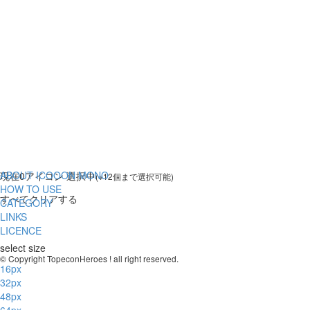
ABOUT ICOOON MONO
現在
0
アイコン 選択中
(※12個まで選択可能)
HOW TO USE
すべてクリアする
CATEGORY
LINKS
LICENCE
select size
© Copyright TopeconHeroes ! all right reserved.
16px
32px
48px
64px