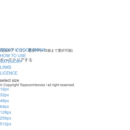
ABOUT ICOOON MONO
現在
0
アイコン 選択中
(※12個まで選択可能)
HOW TO USE
すべてクリアする
CATEGORY
LINKS
LICENCE
select size
© Copyright TopeconHeroes ! all right reserved.
16px
32px
48px
64px
128px
256px
512px