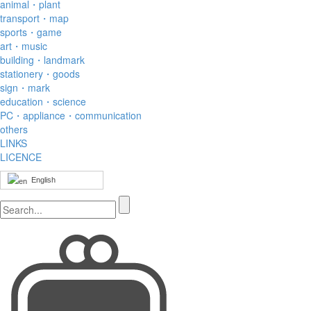
animal・plant
transport・map
sports・game
art・music
building・landmark
stationery・goods
sign・mark
education・science
PC・appliance・communication
others
LINKS
LICENCE
English