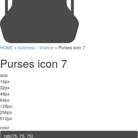
HOME
>
business・finance
> Purses icon 7
Purses icon 7
size
16px
32px
48px
64px
128px
256px
512px
color