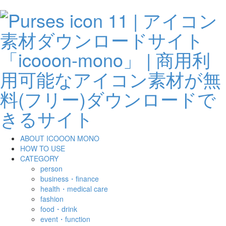
ABOUT ICOOON MONO
HOW TO USE
CATEGORY
person
business・finance
health・medical care
fashion
food・drink
event・function