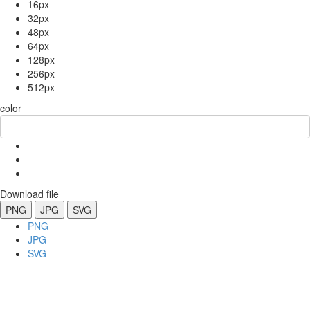
16px
32px
48px
64px
128px
256px
512px
color
Download file
PNG
JPG
SVG
PNG
JPG
SVG