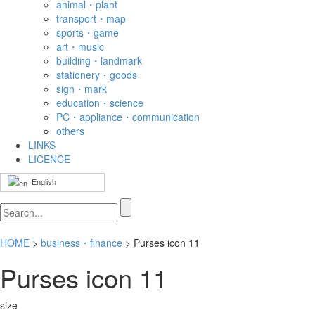
animal・plant
transport・map
sports・game
art・music
building・landmark
stationery・goods
sign・mark
education・science
PC・appliance・communication
others
LINKS
LICENCE
English
HOME
>
business・finance
> Purses icon 11
Purses icon 11
size