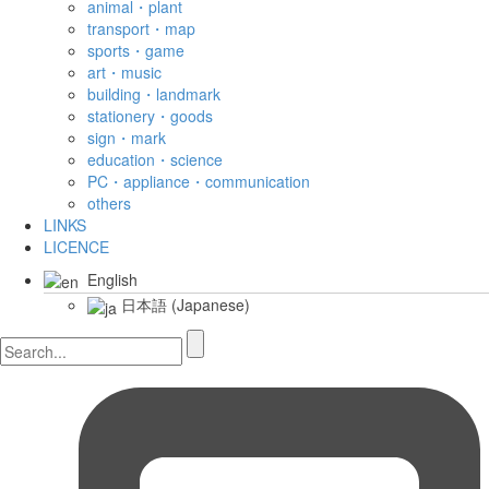
animal・plant
transport・map
sports・game
art・music
building・landmark
stationery・goods
sign・mark
education・science
PC・appliance・communication
others
LINKS
LICENCE
English
日本語
(
Japanese
)