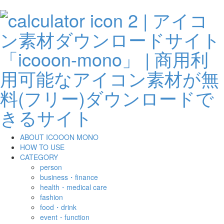
ABOUT ICOOON MONO
HOW TO USE
CATEGORY
person
business・finance
health・medical care
fashion
food・drink
event・function