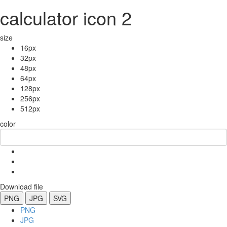
calculator icon 2
size
16px
32px
48px
64px
128px
256px
512px
color
Download file
PNG
JPG
SVG
PNG
JPG