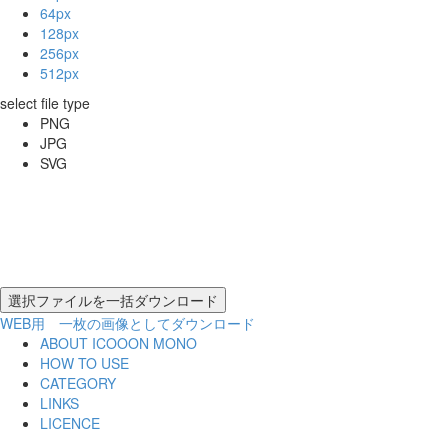
64px
128px
256px
512px
select file type
PNG
JPG
SVG
WEB用 一枚の画像としてダウンロード
ABOUT ICOOON MONO
HOW TO USE
CATEGORY
LINKS
LICENCE