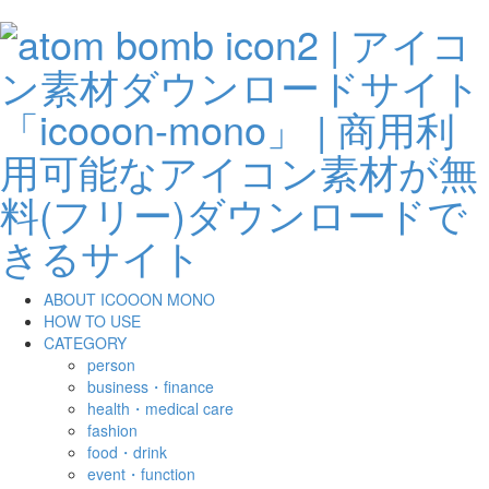
ABOUT ICOOON MONO
HOW TO USE
CATEGORY
person
business・finance
health・medical care
fashion
food・drink
event・function