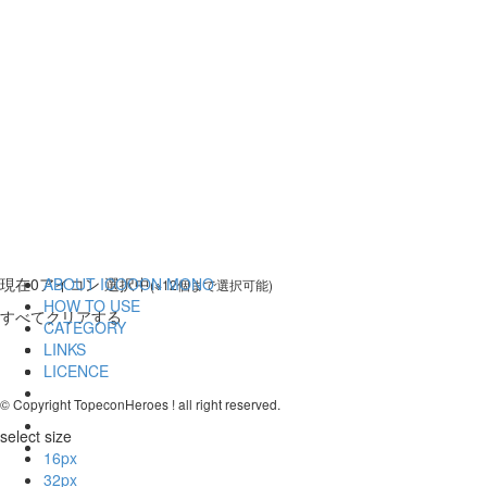
現在
0
アイコン 選択中
ABOUT ICOOON MONO
(※12個まで選択可能)
HOW TO USE
すべてクリアする
CATEGORY
LINKS
LICENCE
© Copyright TopeconHeroes ! all right reserved.
select size
16px
32px