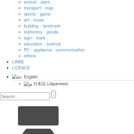
animal・plant
transport・map
sports・game
art・music
building・landmark
stationery・goods
sign・mark
education・science
PC・appliance・communication
others
LINKS
LICENCE
English
日本語
(
Japanese
)