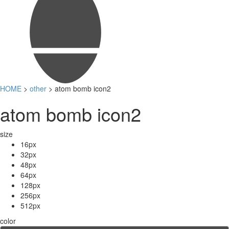
HOME
>
other
> atom bomb icon2
atom bomb icon2
size
16px
32px
48px
64px
128px
256px
512px
color