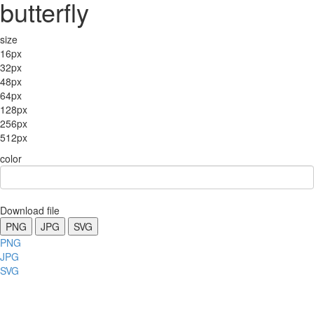
butterfly
size
16px
32px
48px
64px
128px
256px
512px
color
Download file
PNG
JPG
SVG
PNG
JPG
SVG