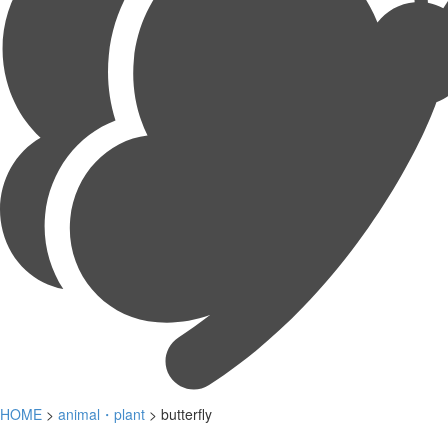
HOME
>
animal・plant
> butterfly