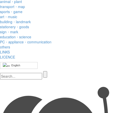
animal・plant
transport・map
sports・game
art・music
building・landmark
stationery・goods
sign・mark
education・science
PC・appliance・communication
others
LINKS
LICENCE
English