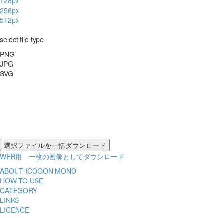
128px
256px
512px
select file type
PNG
JPG
SVG
WEB用 一枚の画像としてダウンロード
ABOUT ICOOON MONO
HOW TO USE
CATEGORY
LINKS
LICENCE