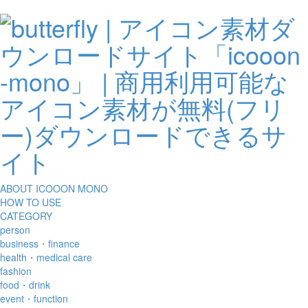
ABOUT ICOOON MONO
HOW TO USE
CATEGORY
person
business・finance
health・medical care
fashion
food・drink
event・function