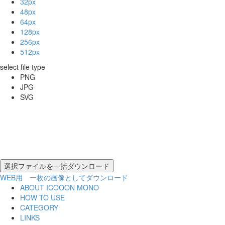
32px
48px
64px
128px
256px
512px
select file type
PNG
JPG
SVG
WEB用 一枚の画像としてダウンロード
ABOUT ICOOON MONO
HOW TO USE
CATEGORY
LINKS