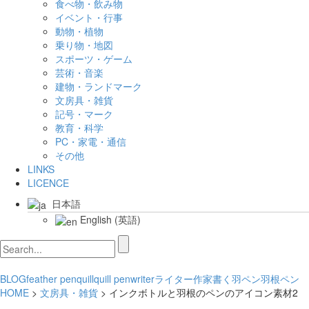
食べ物・飲み物
イベント・行事
動物・植物
乗り物・地図
スポーツ・ゲーム
芸術・音楽
建物・ランドマーク
文房具・雑貨
記号・マーク
教育・科学
PC・家電・通信
その他
LINKS
LICENCE
日本語
English
(
英語
)
BLOG
feather pen
quill
quill pen
writer
ライター
作家
書く
羽ペン
羽根ペン
HOME
>
文房具・雑貨
> インクボトルと羽根のペンのアイコン素材2