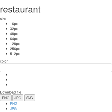
restaurant
size
16px
32px
48px
64px
128px
256px
512px
color
Download file
PNG
JPG
SVG
PNG
JPG