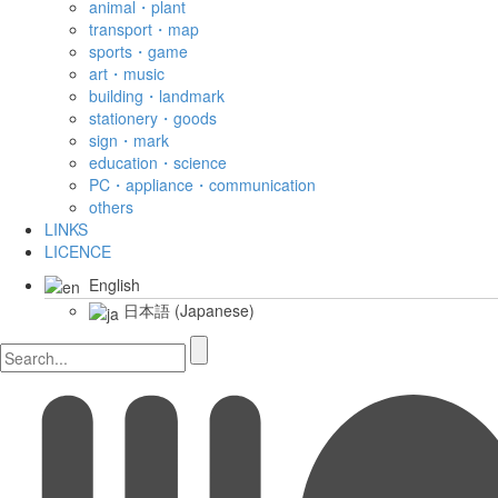
animal・plant
transport・map
sports・game
art・music
building・landmark
stationery・goods
sign・mark
education・science
PC・appliance・communication
others
LINKS
LICENCE
English
日本語
(
Japanese
)