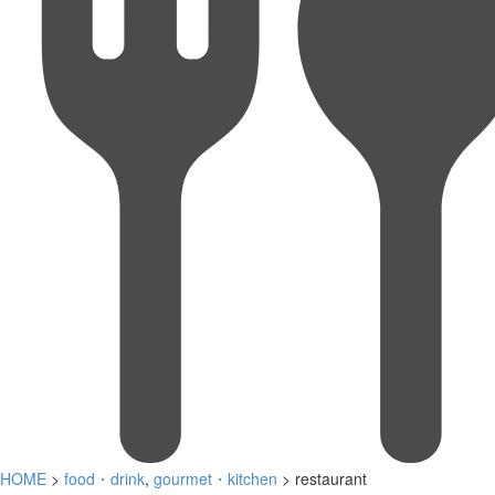
HOME
>
food・drink
,
gourmet・kitchen
> restaurant