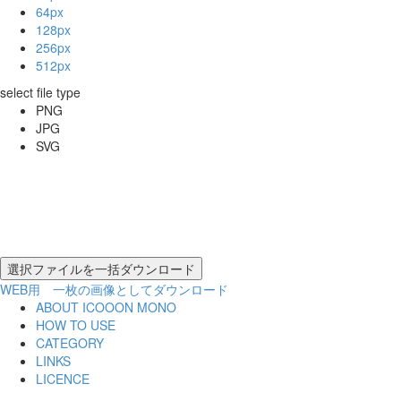
64px
128px
256px
512px
select file type
PNG
JPG
SVG
WEB用 一枚の画像としてダウンロード
ABOUT ICOOON MONO
HOW TO USE
CATEGORY
LINKS
LICENCE