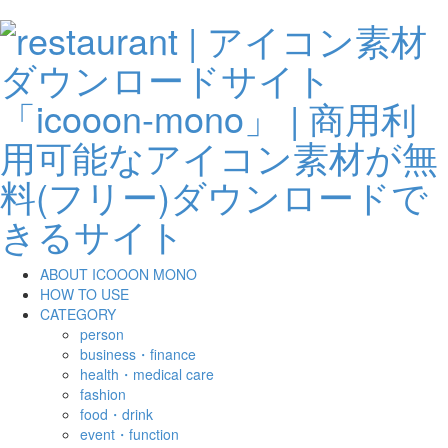
ABOUT ICOOON MONO
HOW TO USE
CATEGORY
person
business・finance
health・medical care
fashion
food・drink
event・function