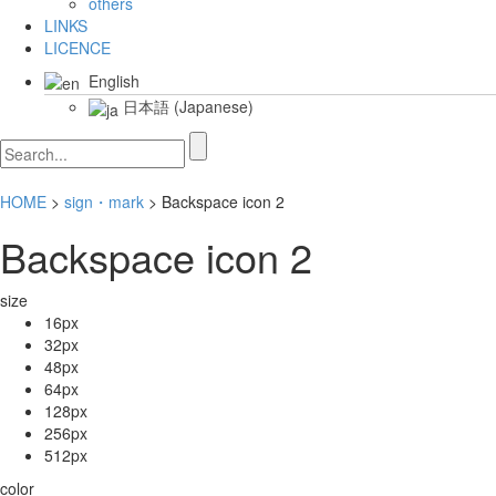
others
LINKS
LICENCE
English
日本語
(
Japanese
)
HOME
>
sign・mark
> Backspace icon 2
Backspace icon 2
size
16px
32px
48px
64px
128px
256px
512px
color