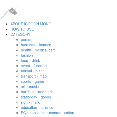
ABOUT ICOOON MONO
HOW TO USE
CATEGORY
person
business・finance
health・medical care
fashion
food・drink
event・function
animal・plant
transport・map
sports・game
art・music
building・landmark
stationery・goods
sign・mark
education・science
PC・appliance・communication