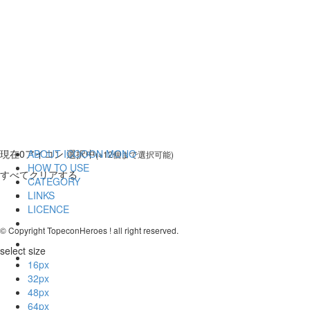
現在
0
アイコン 選択中
ABOUT ICOOON MONO
(※12個まで選択可能)
HOW TO USE
すべてクリアする
CATEGORY
LINKS
LICENCE
© Copyright TopeconHeroes ! all right reserved.
select size
16px
32px
48px
64px