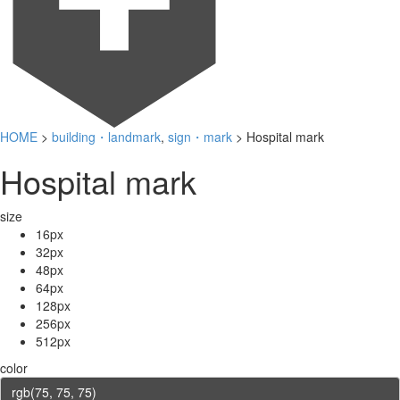
HOME
>
building・landmark
,
sign・mark
> Hospital mark
Hospital mark
size
16px
32px
48px
64px
128px
256px
512px
color