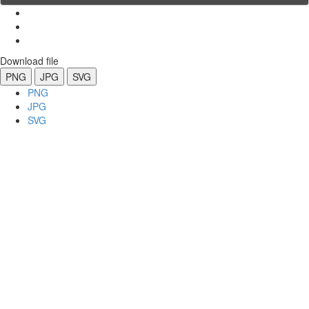
Download file
PNG
JPG
SVG
PNG
JPG
SVG