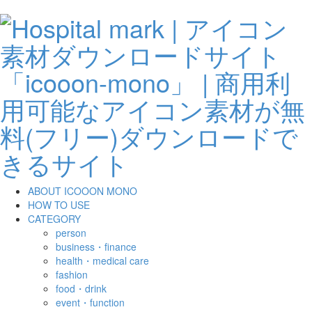
ABOUT ICOOON MONO
HOW TO USE
CATEGORY
person
business・finance
health・medical care
fashion
food・drink
event・function