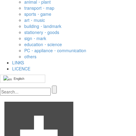
animal・plant
transport・map
sports・game
art・music
building・landmark
stationery・goods
sign・mark
education・science
PC・appliance・communication
others
LINKS
LICENCE
English