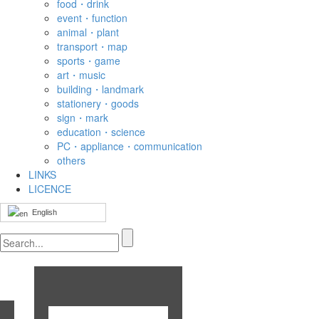
food・drink
event・function
animal・plant
transport・map
sports・game
art・music
building・landmark
stationery・goods
sign・mark
education・science
PC・appliance・communication
others
LINKS
LICENCE
English