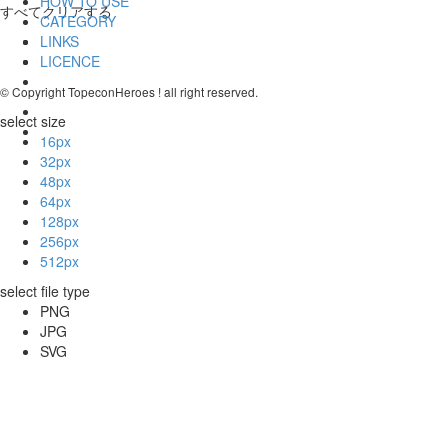
HOW TO USE
すべてクリアする
CATEGORY
LINKS
LICENCE
© Copyright TopeconHeroes ! all right reserved.
select size
16px
32px
48px
64px
128px
256px
512px
select file type
PNG
JPG
SVG