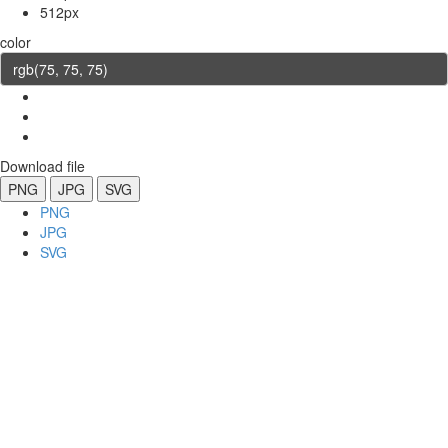
512px
color
Download file
PNG
JPG
SVG
PNG
JPG
SVG