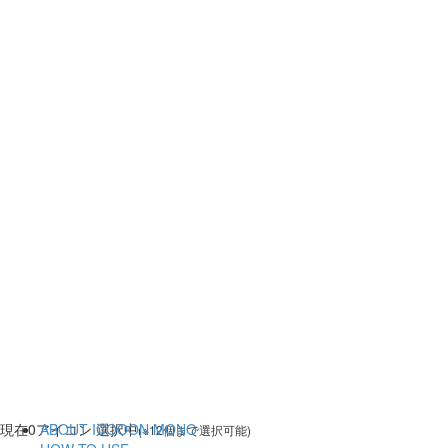
現在
0
アイコン 選択中
ABOUT ICOOON MONO
(※12個まで選択可能)