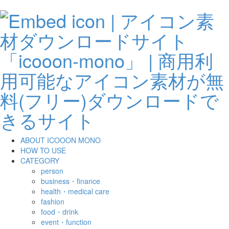
ABOUT ICOOON MONO
HOW TO USE
CATEGORY
person
business・finance
health・medical care
fashion
food・drink
event・function