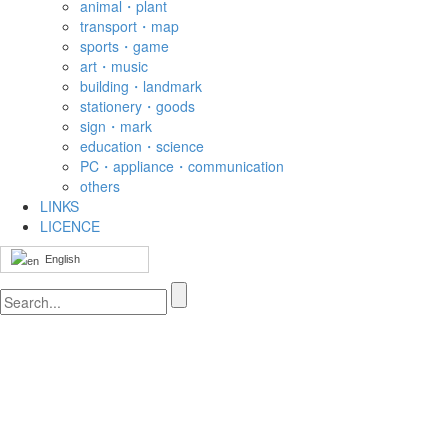
animal・plant
transport・map
sports・game
art・music
building・landmark
stationery・goods
sign・mark
education・science
PC・appliance・communication
others
LINKS
LICENCE
English