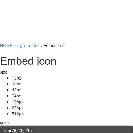
HOME
>
sign・mark
> Embed icon
Embed icon
size
16px
32px
48px
64px
128px
256px
512px
color