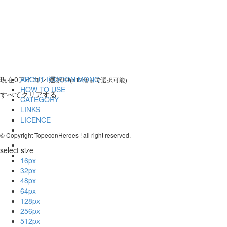
現在
0
アイコン 選択中
ABOUT ICOOON MONO
(※12個まで選択可能)
HOW TO USE
すべてクリアする
CATEGORY
LINKS
LICENCE
© Copyright TopeconHeroes ! all right reserved.
select size
16px
32px
48px
64px
128px
256px
512px