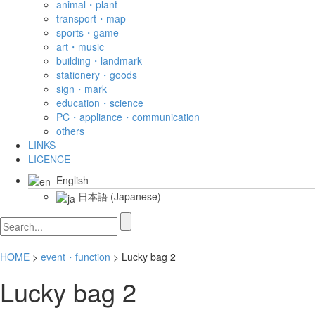
animal・plant
transport・map
sports・game
art・music
building・landmark
stationery・goods
sign・mark
education・science
PC・appliance・communication
others
LINKS
LICENCE
English
日本語
(
Japanese
)
HOME
>
event・function
> Lucky bag 2
Lucky bag 2