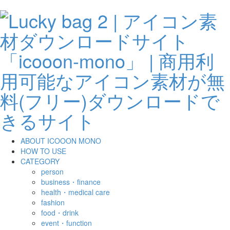
ABOUT ICOOON MONO
HOW TO USE
CATEGORY
person
business・finance
health・medical care
fashion
food・drink
event・function