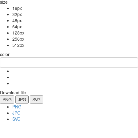
size
16px
32px
48px
64px
128px
256px
512px
color
Download file
PNG
JPG
SVG
PNG
JPG
SVG