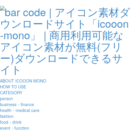
ABOUT ICOOON MONO
HOW TO USE
CATEGORY
person
business・finance
health・medical care
fashion
food・drink
event・function