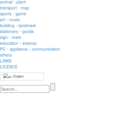
animal・plant
transport・map
sports・game
art・music
building・landmark
stationery・goods
sign・mark
education・science
PC・appliance・communication
others
LINKS
LICENCE
English