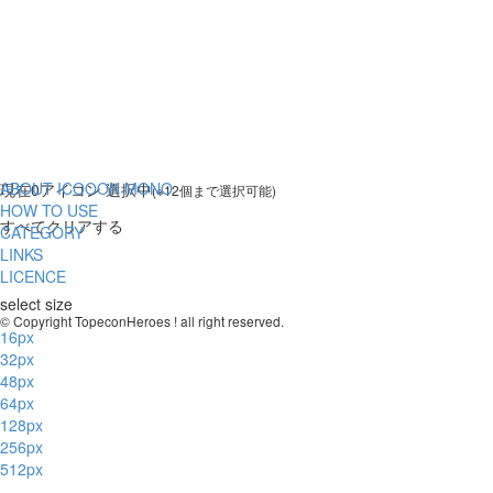
ABOUT ICOOON MONO
現在
0
アイコン 選択中
(※12個まで選択可能)
HOW TO USE
すべてクリアする
CATEGORY
LINKS
LICENCE
select size
© Copyright TopeconHeroes ! all right reserved.
16px
32px
48px
64px
128px
256px
512px