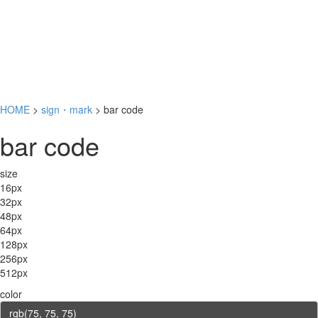
HOME
>
sign・mark
> bar code
bar code
size
16px
32px
48px
64px
128px
256px
512px
color