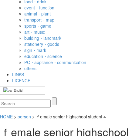
food・drink
event・function
animal・plant
transport・map
sports・game
art・music
building・landmark
stationery・goods
sign・mark
education・science
PC・appliance・communication
others
LINKS
LICENCE
English
HOME
>
person
> ｆemale senior highschool student 4
ｆemale senior highschool