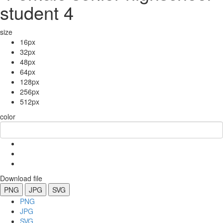
student 4
size
16px
32px
48px
64px
128px
256px
512px
color
Download file
PNG
JPG
SVG
PNG
JPG
SVG