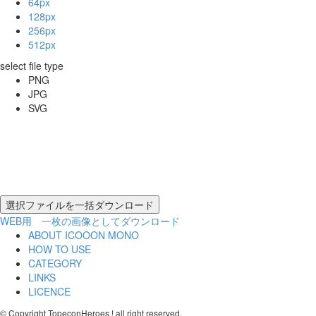
64px
128px
256px
512px
select file type
PNG
JPG
SVG
WEB用 一枚の画像としてダウンロード
ABOUT ICOOON MONO
HOW TO USE
CATEGORY
LINKS
LICENCE
© Copyright TopeconHeroes ! all right reserved.