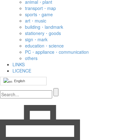
animal・plant
transport・map
sports・game
art・music
building・landmark
stationery・goods
sign・mark
education・science
PC・appliance・communication
others
LINKS
LICENCE
English