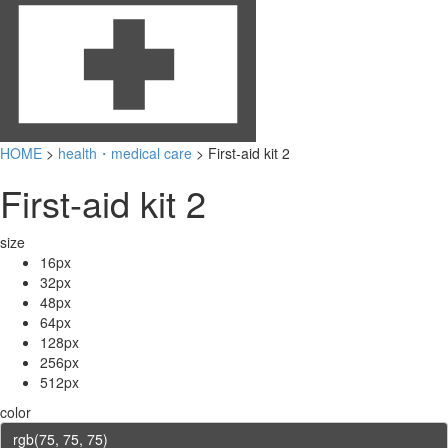
HOME
>
health・medical care
> First-aid kit 2
First-aid kit 2
size
16px
32px
48px
64px
128px
256px
512px
color