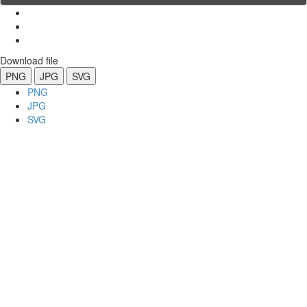
Download file
PNG
JPG
SVG
PNG
JPG
SVG