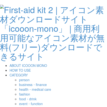
ABOUT ICOOON MONO
HOW TO USE
CATEGORY
person
business・finance
health・medical care
fashion
food・drink
event・function