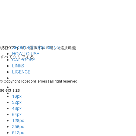
現在
0
アイコン 選択中
ABOUT ICOOON MONO
(※12個まで選択可能)
HOW TO USE
すべてクリアする
CATEGORY
LINKS
LICENCE
© Copyright TopeconHeroes ! all right reserved.
select size
16px
32px
48px
64px
128px
256px
512px