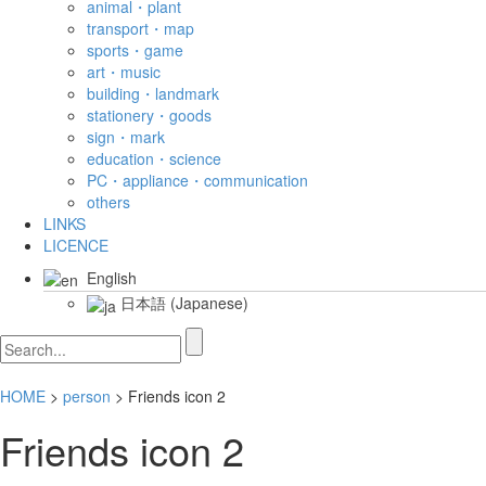
animal・plant
transport・map
sports・game
art・music
building・landmark
stationery・goods
sign・mark
education・science
PC・appliance・communication
others
LINKS
LICENCE
English
日本語
(
Japanese
)
HOME
>
person
> Friends icon 2
Friends icon 2