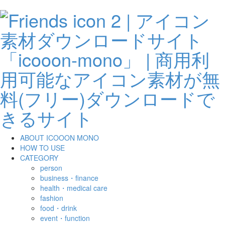
ABOUT ICOOON MONO
HOW TO USE
CATEGORY
person
business・finance
health・medical care
fashion
food・drink
event・function