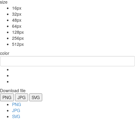
size
16px
32px
48px
64px
128px
256px
512px
color
Download file
PNG
JPG
SVG
PNG
JPG
SVG