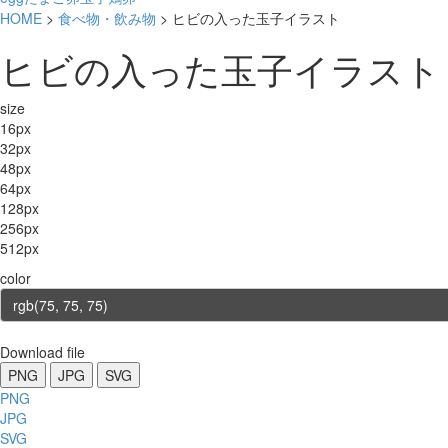
HOME
>
食べ物・飲み物
> ヒビの入った玉子イラスト
ヒビの入った玉子イラスト
size
16px
32px
48px
64px
128px
256px
512px
color
Download file
PNG
JPG
SVG
PNG
JPG
SVG