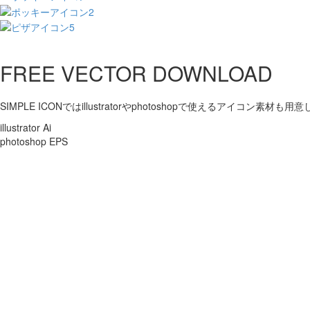
FREE VECTOR DOWNLOAD
SIMPLE ICONではillustratorやphotoshopで使えるアイコン素材も
illustrator Ai
photoshop EPS