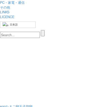
PC・家電・通信
その他
LINKS
LICENCE
日本語
egg
たまご
卵
玉子
鶏卵