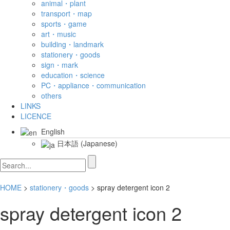
animal・plant
transport・map
sports・game
art・music
building・landmark
stationery・goods
sign・mark
education・science
PC・appliance・communication
others
LINKS
LICENCE
English
日本語
(
Japanese
)
HOME
>
stationery・goods
> spray detergent icon 2
spray detergent icon 2