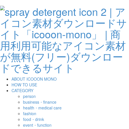
ABOUT ICOOON MONO
HOW TO USE
CATEGORY
person
business・finance
health・medical care
fashion
food・drink
event・function