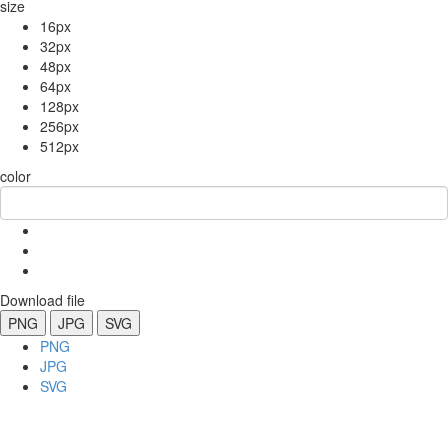
size
16px
32px
48px
64px
128px
256px
512px
color
Download file
PNG
JPG
SVG
PNG
JPG
SVG