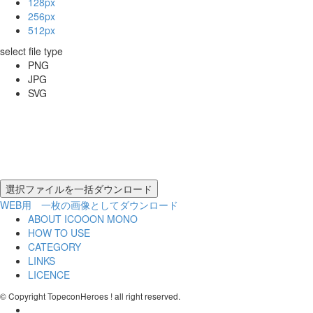
128px
256px
512px
select file type
PNG
JPG
SVG
WEB用 一枚の画像としてダウンロード
ABOUT ICOOON MONO
HOW TO USE
CATEGORY
LINKS
LICENCE
© Copyright TopeconHeroes ! all right reserved.