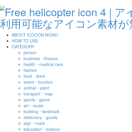
ABOUT ICOOON MONO
HOW TO USE
CATEGORY
person
business・finance
health・medical care
fashion
food・drink
event・function
animal・plant
transport・map
sports・game
art・music
building・landmark
stationery・goods
sign・mark
education・science