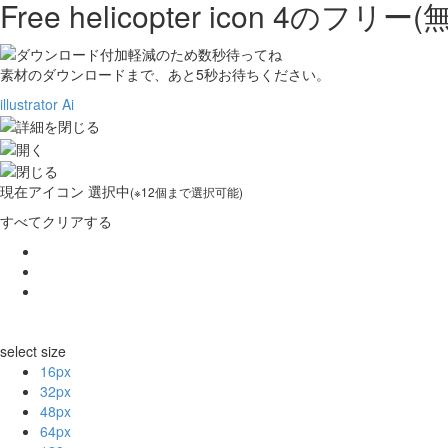
Free helicopter icon 4の
フリー(
素材のダウンロードまで、あと
5
秒お待ちください。
illustrator Ai
現在
アイコン 選択中
(※12個まで選択可能)
すべてクリアする
select size
16px
32px
48px
64px