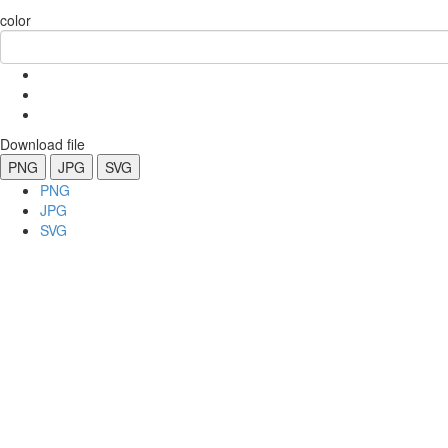
color
Download file
PNG
JPG
SVG
PNG
JPG
SVG