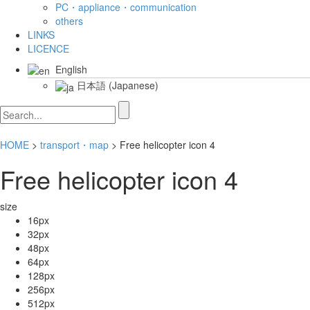
PC・appliance・communication
others
LINKS
LICENCE
English
日本語
(
Japanese
)
HOME
>
transport・map
> Free helicopter icon 4
Free helicopter icon 4
size
16px
32px
48px
64px
128px
256px
512px