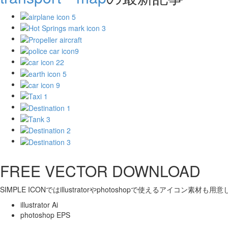
FREE VECTOR DOWNLOAD
SIMPLE ICONではillustratorやphotoshopで使えるアイコン素材も
illustrator Ai
photoshop EPS