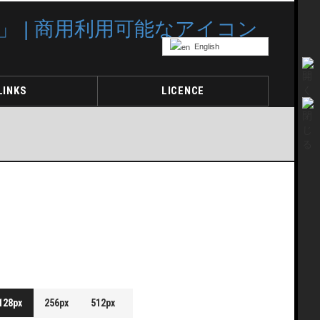
English
LINKS
LICENCE
128px
256px
512px