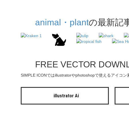
animal・plant
の最新記
FREE VECTOR DOWN
SIMPLE ICONではillustratorやphotoshopで使える
illustrator Ai