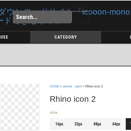
 USE
CATEGORY
HOME
>
animal・plant
> Rhino icon 2
Rhino icon 2
size
16px
32px
48px
64px