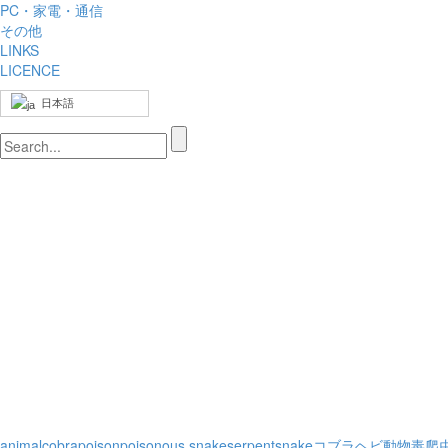
PC・家電・通信
その他
LINKS
LICENCE
日本語
animal
cobra
poison
poisonous snake
serpent
snake
コブラ
ヘビ
動物
毒
爬