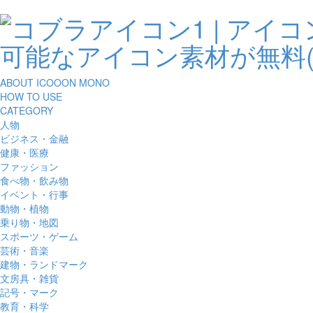
ABOUT ICOOON MONO
HOW TO USE
CATEGORY
人物
ビジネス・金融
健康・医療
ファッション
食べ物・飲み物
イベント・行事
動物・植物
乗り物・地図
スポーツ・ゲーム
芸術・音楽
建物・ランドマーク
文房具・雑貨
記号・マーク
教育・科学