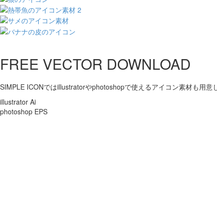
FREE VECTOR DOWNLOAD
SIMPLE ICONではillustratorやphotoshopで使えるアイコン素材も
illustrator Ai
photoshop EPS