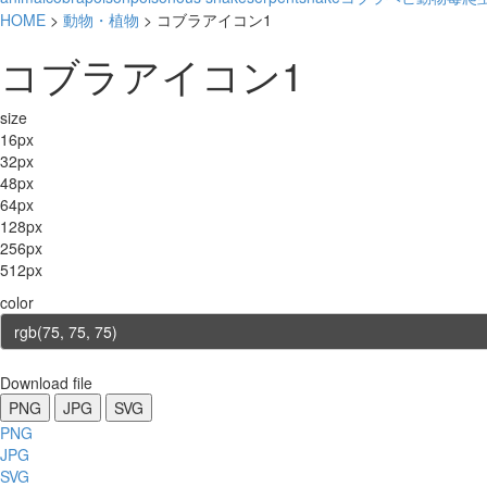
HOME
>
動物・植物
> コブラアイコン1
コブラアイコン1
size
16px
32px
48px
64px
128px
256px
512px
color
Download file
PNG
JPG
SVG
PNG
JPG
SVG