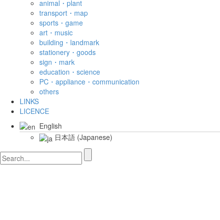
animal・plant
transport・map
sports・game
art・music
building・landmark
stationery・goods
sign・mark
education・science
PC・appliance・communication
others
LINKS
LICENCE
English
日本語
(
Japanese
)