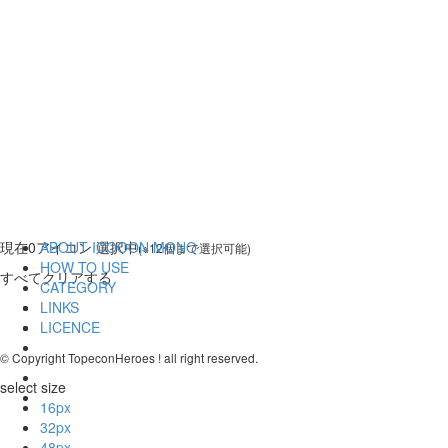
現在
0
アイコン 選択中
ABOUT ICOOON MONO
(※12個まで選択可能)
HOW TO USE
すべてクリアする
CATEGORY
LINKS
LICENCE
© Copyright TopeconHeroes ! all right reserved.
select size
16px
32px
48px