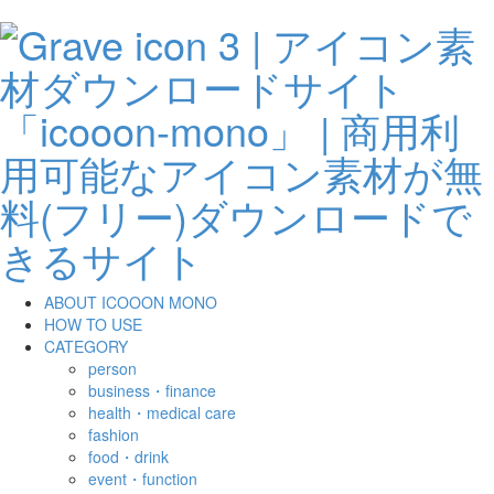
ABOUT ICOOON MONO
HOW TO USE
CATEGORY
person
business・finance
health・medical care
fashion
food・drink
event・function