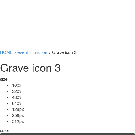
HOME
>
event・function
> Grave icon 3
Grave icon 3
size
16px
32px
48px
64px
128px
256px
512px
color