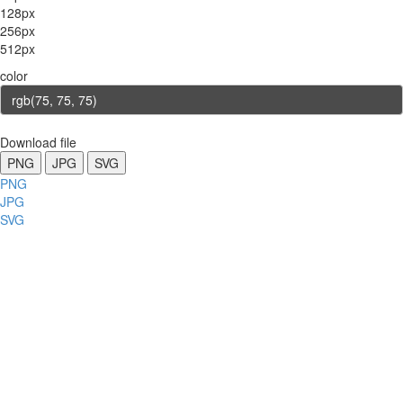
128px
256px
512px
color
Download file
PNG
JPG
SVG
PNG
JPG
SVG