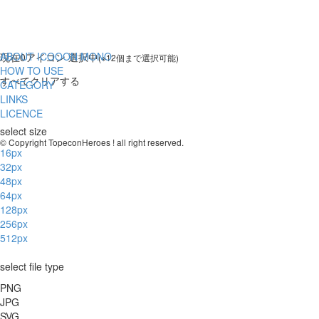
ABOUT ICOOON MONO
現在
0
アイコン 選択中
(※12個まで選択可能)
HOW TO USE
すべてクリアする
CATEGORY
LINKS
LICENCE
select size
© Copyright TopeconHeroes ! all right reserved.
16px
32px
48px
64px
128px
256px
512px
select file type
PNG
JPG
SVG