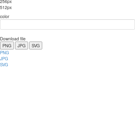
256px
512px
color
Download file
PNG
JPG
SVG
PNG
JPG
SVG