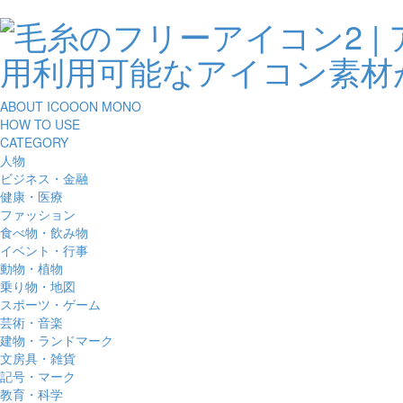
ABOUT ICOOON MONO
HOW TO USE
CATEGORY
人物
ビジネス・金融
健康・医療
ファッション
食べ物・飲み物
イベント・行事
動物・植物
乗り物・地図
スポーツ・ゲーム
芸術・音楽
建物・ランドマーク
文房具・雑貨
記号・マーク
教育・科学