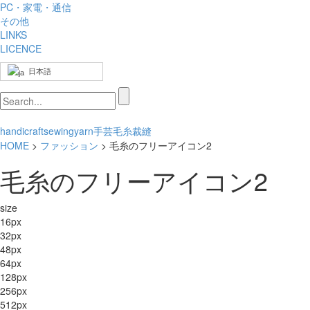
PC・家電・通信
その他
LINKS
LICENCE
日本語
handicraft
sewing
yarn
手芸
毛糸
裁縫
HOME
>
ファッション
> 毛糸のフリーアイコン2
毛糸のフリーアイコン2
size
16px
32px
48px
64px
128px
256px
512px