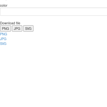
color
Download file
PNG
JPG
SVG
PNG
JPG
SVG