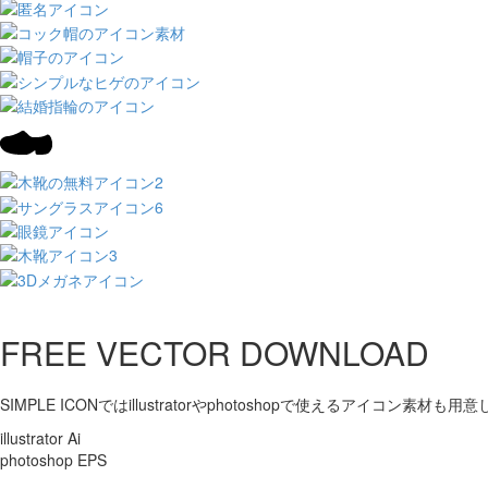
FREE VECTOR DOWNLOAD
SIMPLE ICONではillustratorやphotoshopで使えるアイコン素材も
illustrator Ai
photoshop EPS