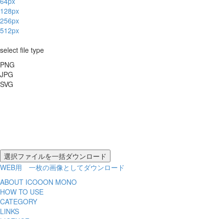
64px
128px
256px
512px
select file type
PNG
JPG
SVG
WEB用 一枚の画像としてダウンロード
ABOUT ICOOON MONO
HOW TO USE
CATEGORY
LINKS