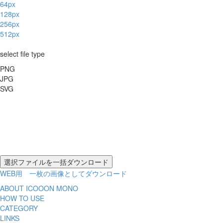
64px
128px
256px
512px
select file type
PNG
JPG
SVG
WEB用 一枚の画像としてダウンロード
ABOUT ICOOON MONO
HOW TO USE
CATEGORY
LINKS