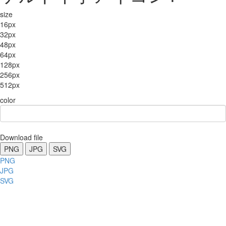
size
16px
32px
48px
64px
128px
256px
512px
color
Download file
PNG
JPG
SVG
PNG
JPG
SVG