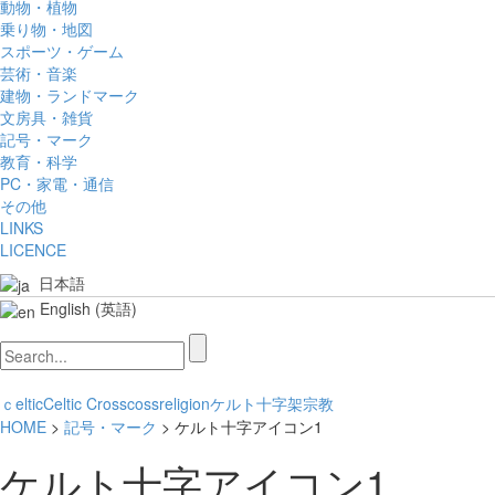
動物・植物
乗り物・地図
スポーツ・ゲーム
芸術・音楽
建物・ランドマーク
文房具・雑貨
記号・マーク
教育・科学
PC・家電・通信
その他
LINKS
LICENCE
日本語
English
(
英語
)
ｃeltic
Celtic Cross
coss
religion
ケルト
十字架
宗教
HOME
>
記号・マーク
> ケルト十字アイコン1
ケルト十字アイコン1