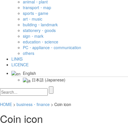
animal・plant
transport・map
sports・game
art・music
building・landmark
stationery・goods
sign・mark
education・science
PC・appliance・communication
others
LINKS
LICENCE
English
日本語
(
Japanese
)
HOME
>
business・finance
> Coin icon
Coin icon