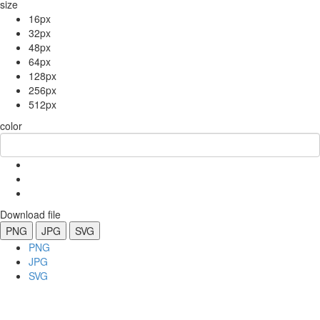
size
16px
32px
48px
64px
128px
256px
512px
color
Download file
PNG
JPG
SVG
PNG
JPG
SVG