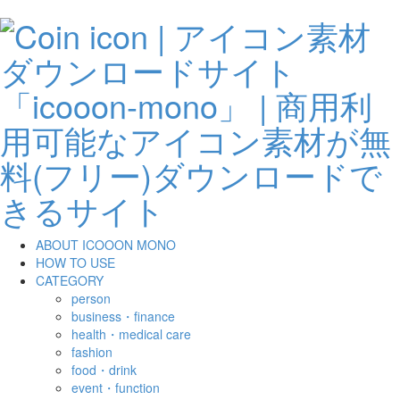
ABOUT ICOOON MONO
HOW TO USE
CATEGORY
person
business・finance
health・medical care
fashion
food・drink
event・function