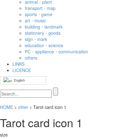
animal・plant
transport・map
sports・game
art・music
building・landmark
stationery・goods
sign・mark
education・science
PC・appliance・communication
others
LINKS
LICENCE
English
HOME
>
other
> Tarot card icon 1
Tarot card icon 1
size