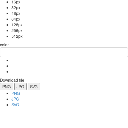
16px
32px
48px
64px
128px
256px
512px
color
Download file
PNG
JPG
SVG
PNG
JPG
SVG