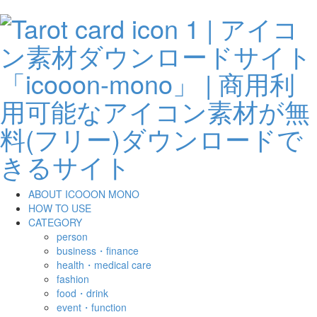
ABOUT ICOOON MONO
HOW TO USE
CATEGORY
person
business・finance
health・medical care
fashion
food・drink
event・function