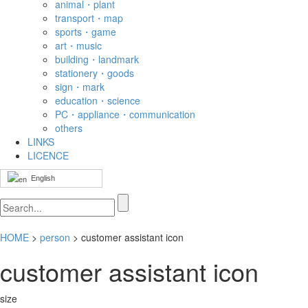
animal・plant
transport・map
sports・game
art・music
building・landmark
stationery・goods
sign・mark
education・science
PC・appliance・communication
others
LINKS
LICENCE
English
HOME
>
person
> customer assistant icon
customer assistant icon
size