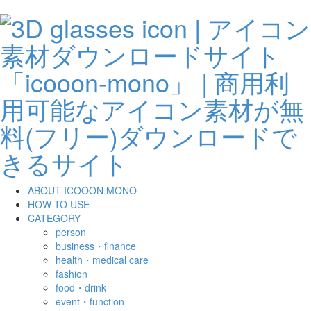
ABOUT ICOOON MONO
HOW TO USE
CATEGORY
person
business・finance
health・medical care
fashion
food・drink
event・function