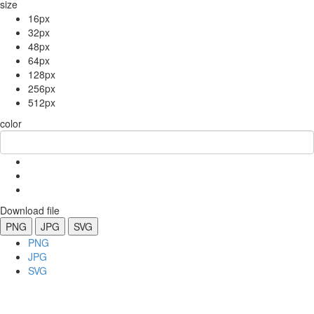
size
16px
32px
48px
64px
128px
256px
512px
color
Download file
PNG
JPG
SVG
PNG
JPG
SVG