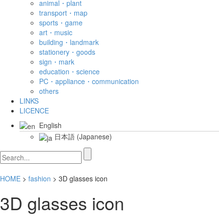
animal・plant
transport・map
sports・game
art・music
building・landmark
stationery・goods
sign・mark
education・science
PC・appliance・communication
others
LINKS
LICENCE
English
日本語
(
Japanese
)
HOME
>
fashion
> 3D glasses icon
3D glasses icon