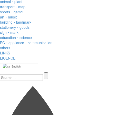
animal・plant
transport・map
sports・game
art・music
building・landmark
stationery・goods
sign・mark
education・science
PC・appliance・communication
others
LINKS
LICENCE
English