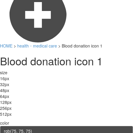
HOME
>
health・medical care
> Blood donation icon 1
Blood donation icon 1
size
16px
32px
48px
64px
128px
256px
512px
color