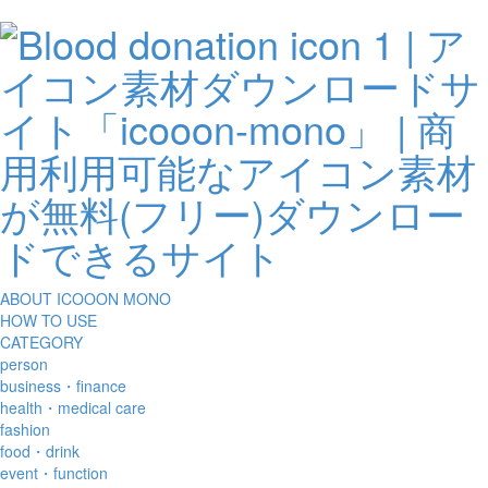
ABOUT ICOOON MONO
HOW TO USE
CATEGORY
person
business・finance
health・medical care
fashion
food・drink
event・function