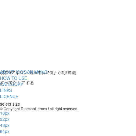
ABOUT ICOOON MONO
現在
0
アイコン 選択中
(※12個まで選択可能)
HOW TO USE
すべてクリアする
CATEGORY
LINKS
LICENCE
select size
© Copyright TopeconHeroes ! all right reserved.
16px
32px
48px
64px