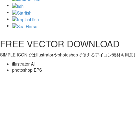
FREE VECTOR DOWNLOAD
SIMPLE ICONではillustratorやphotoshopで使えるアイコン素材も
illustrator Ai
photoshop EPS