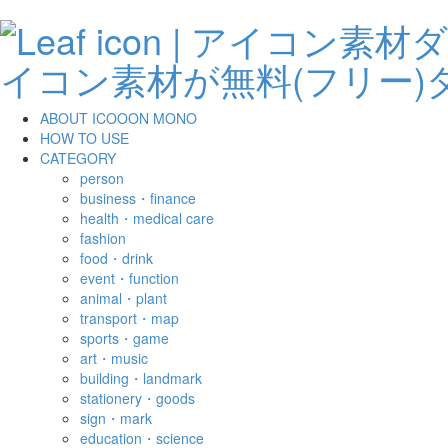
ABOUT ICOOON MONO
HOW TO USE
CATEGORY
person
business・finance
health・medical care
fashion
food・drink
event・function
animal・plant
transport・map
sports・game
art・music
building・landmark
stationery・goods
sign・mark
education・science