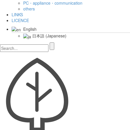
PC・appliance・communication
others
LINKS
LICENCE
English
日本語
(
Japanese
)