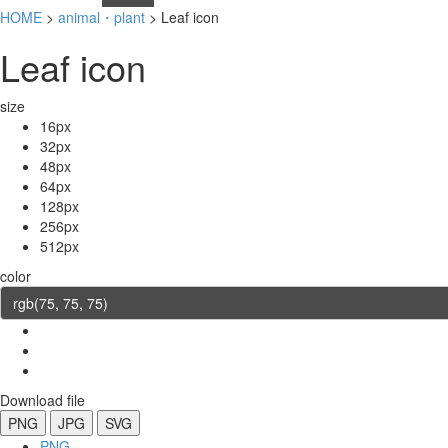
HOME
>
animal・plant
> Leaf icon
Leaf icon
size
16px
32px
48px
64px
128px
256px
512px
color
Download file
PNG
JPG
SVG
PNG