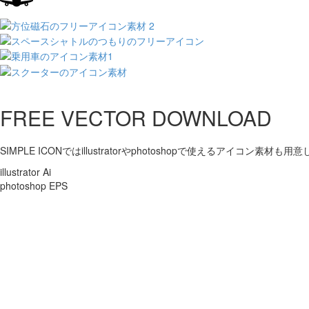
FREE VECTOR DOWNLOAD
SIMPLE ICONではillustratorやphotoshopで使えるアイコン素材も
illustrator Ai
photoshop EPS