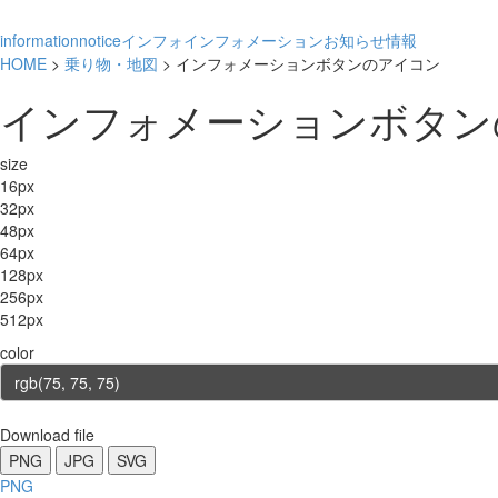
information
notice
インフォ
インフォメーション
お知らせ
情報
HOME
>
乗り物・地図
> インフォメーションボタンのアイコン
インフォメーションボタン
size
16px
32px
48px
64px
128px
256px
512px
color
Download file
PNG
JPG
SVG
PNG