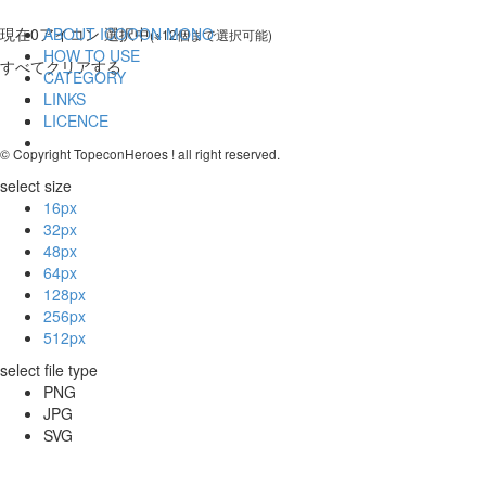
現在
0
アイコン 選択中
ABOUT ICOOON MONO
(※12個まで選択可能)
HOW TO USE
すべてクリアする
CATEGORY
LINKS
LICENCE
© Copyright TopeconHeroes ! all right reserved.
select size
16px
32px
48px
64px
128px
256px
512px
select file type
PNG
JPG
SVG