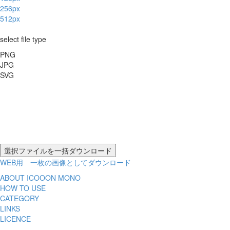
256px
512px
select file type
PNG
JPG
SVG
WEB用 一枚の画像としてダウンロード
ABOUT ICOOON MONO
HOW TO USE
CATEGORY
LINKS
LICENCE