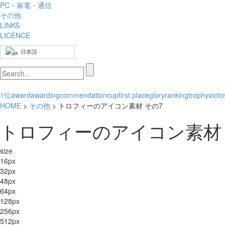
PC・家電・通信
その他
LINKS
LICENCE
日本語
1位
award
awarding
commendation
cup
first place
glory
ranking
trophy
victo
HOME
>
その他
> トロフィーのアイコン素材 その7
トロフィーのアイコン素材 
size
16px
32px
48px
64px
128px
256px
512px