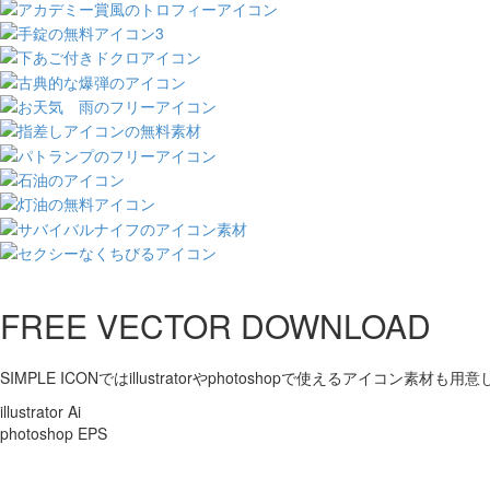
FREE VECTOR DOWNLOAD
SIMPLE ICONではillustratorやphotoshopで使えるアイコン素材も
illustrator Ai
photoshop EPS