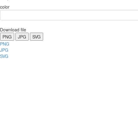
color
Download file
PNG
JPG
SVG
PNG
JPG
SVG