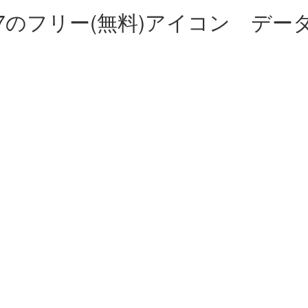
7の
フリー(無料)アイコン デー