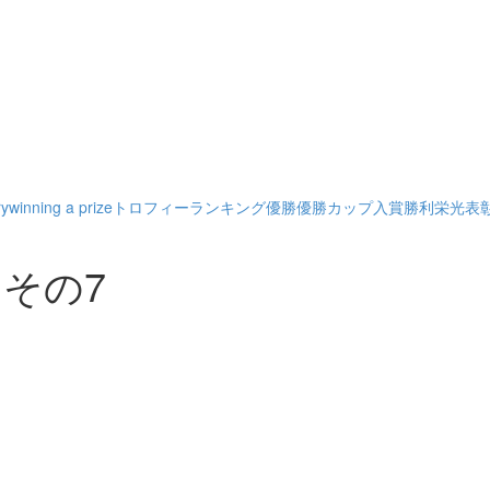
ry
winning a prize
トロフィー
ランキング
優勝
優勝カップ
入賞
勝利
栄光
表
その7