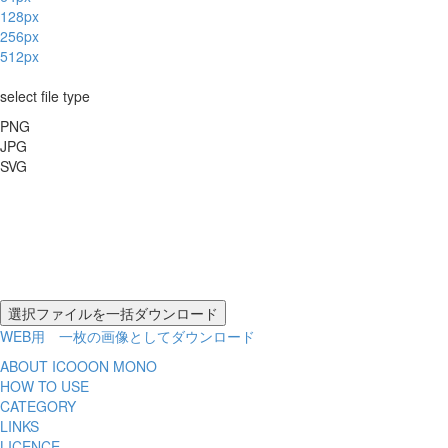
128px
256px
512px
select file type
PNG
JPG
SVG
WEB用 一枚の画像としてダウンロード
ABOUT ICOOON MONO
HOW TO USE
CATEGORY
LINKS
LICENCE