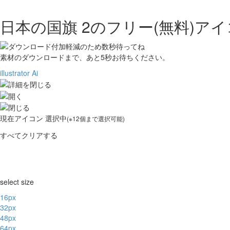
日本の国旗 2の
フリー(無料)ア
素材のダウンロードまで、あと
5
秒お待ちください。
illustrator Ai
現在
アイコン 選択中
(※12個まで選択可能)
すべてクリアする
select size
16px
32px
48px
64px