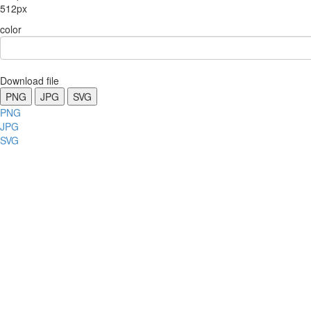
512px
color
Download file
PNG
JPG
SVG
PNG
JPG
SVG