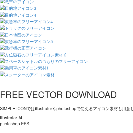
FREE VECTOR DOWNLOAD
SIMPLE ICONではillustratorやphotoshopで使えるアイコン素材も
illustrator Ai
photoshop EPS