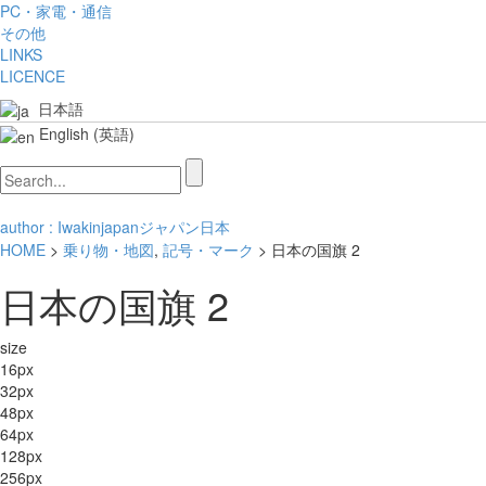
PC・家電・通信
その他
LINKS
LICENCE
日本語
English
(
英語
)
author : Iwakin
japan
ジャパン
日本
HOME
>
乗り物・地図
,
記号・マーク
> 日本の国旗 2
日本の国旗 2
size
16px
32px
48px
64px
128px
256px