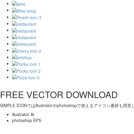
FREE VECTOR DOWNLOAD
SIMPLE ICONではillustratorやphotoshopで使えるアイコン素材も
illustrator Ai
photoshop EPS