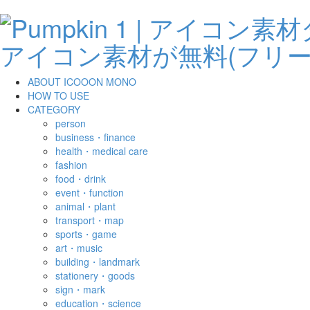
ABOUT ICOOON MONO
HOW TO USE
CATEGORY
person
business・finance
health・medical care
fashion
food・drink
event・function
animal・plant
transport・map
sports・game
art・music
building・landmark
stationery・goods
sign・mark
education・science