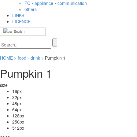
PC・appliance・communication
others
LINKS
LICENCE
English
HOME
>
food・drink
> Pumpkin 1
Pumpkin 1
size
16px
32px
48px
64px
128px
256px
512px