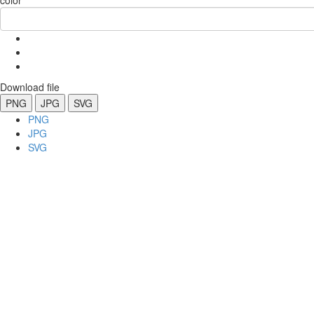
color
Download file
PNG
JPG
SVG
PNG
JPG
SVG