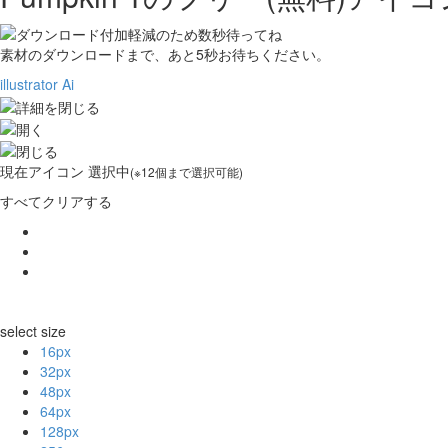
素材のダウンロードまで、あと
5
秒お待ちください。
illustrator Ai
現在
アイコン 選択中
(※12個まで選択可能)
すべてクリアする
select size
16px
32px
48px
64px
128px