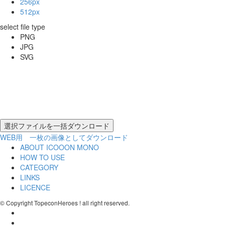
256px
512px
select file type
PNG
JPG
SVG
WEB用 一枚の画像としてダウンロード
ABOUT ICOOON MONO
HOW TO USE
CATEGORY
LINKS
LICENCE
© Copyright TopeconHeroes ! all right reserved.