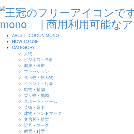
ABOUT ICOOON MONO
HOW TO USE
CATEGORY
人物
ビジネス・金融
健康・医療
ファッション
食べ物・飲み物
イベント・行事
動物・植物
乗り物・地図
スポーツ・ゲーム
芸術・音楽
建物・ランドマーク
文房具・雑貨
記号・マーク
教育・科学