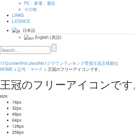
PC・家電・通信
その他
LINKS
LICENCE
日本語
English
(
英語
)
17位
crown
first place
No1
クラウン
ランキング
受賞
王冠
王様
順位
HOME
>
記号・マーク
> 王冠のフリーアイコンです。
王冠のフリーアイコンです
size
16px
32px
48px
64px
128px
256px