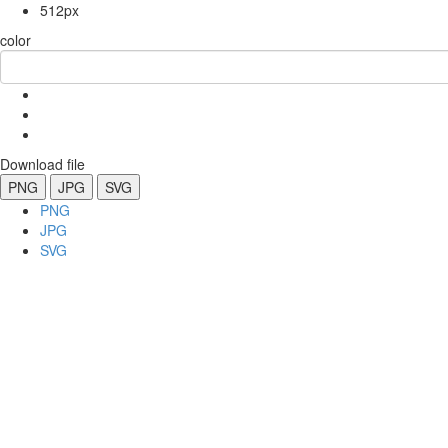
512px
color
Download file
PNG
JPG
SVG
PNG
JPG
SVG