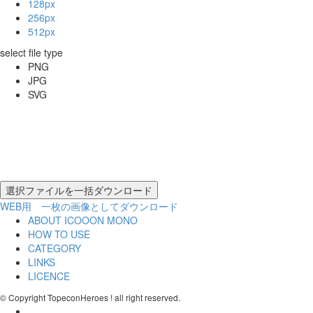
128px
256px
512px
select file type
PNG
JPG
SVG
WEB用 一枚の画像としてダウンロード
ABOUT ICOOON MONO
HOW TO USE
CATEGORY
LINKS
LICENCE
© Copyright TopeconHeroes ! all right reserved.