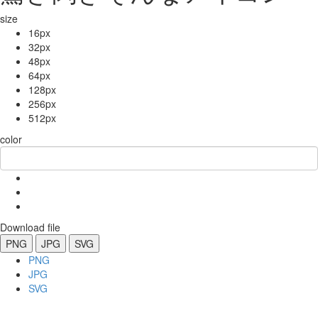
size
16px
32px
48px
64px
128px
256px
512px
color
Download file
PNG
JPG
SVG
PNG
JPG
SVG