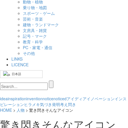
動物・植物
乗り物・地図
スポーツ・ゲーム
芸術・音楽
建物・ランドマーク
文房具・雑貨
記号・マーク
教育・科学
PC・家電・通信
その他
LINKS
LICENCE
日本語
idea
inspiration
invention
notice
noticed
アイディア
イノベーション
インス
ピレーション
ヒラメキ
気づき
発明
考え
閃き
HOME
>
人物
> 驚き閃きそんなアイコン
驚き閃きそんなアイコン