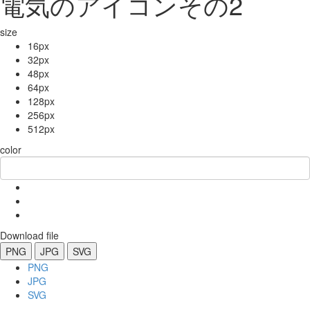
電気のアイコンその2
size
16px
32px
48px
64px
128px
256px
512px
color
Download file
PNG
JPG
SVG
PNG
JPG
SVG