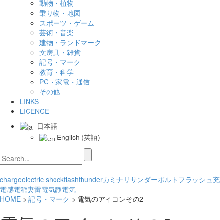
動物・植物
乗り物・地図
スポーツ・ゲーム
芸術・音楽
建物・ランドマーク
文房具・雑貨
記号・マーク
教育・科学
PC・家電・通信
その他
LINKS
LICENCE
日本語
English
(
英語
)
charge
electric shock
flash
thunder
カミナリ
サンダーボルト
フラッシュ
充
電
感電
稲妻
雷
電気
静電気
HOME
>
記号・マーク
> 電気のアイコンその2