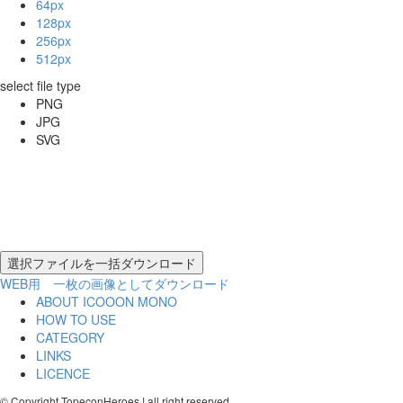
64px
128px
256px
512px
select file type
PNG
JPG
SVG
WEB用 一枚の画像としてダウンロード
ABOUT ICOOON MONO
HOW TO USE
CATEGORY
LINKS
LICENCE
© Copyright TopeconHeroes ! all right reserved.