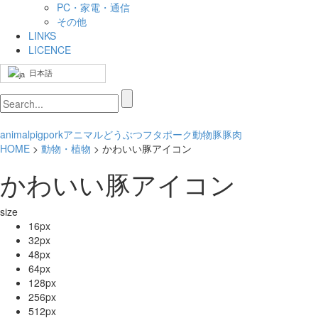
PC・家電・通信
その他
LINKS
LICENCE
日本語
animal
pig
pork
アニマル
どうぶつ
フタ
ポーク
動物
豚
豚肉
HOME
>
動物・植物
> かわいい豚アイコン
かわいい豚アイコン
size
16px
32px
48px
64px
128px
256px
512px