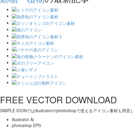
FREE VECTOR DOWNLOAD
SIMPLE ICONではillustratorやphotoshopで使えるアイコン素材も
illustrator Ai
photoshop EPS