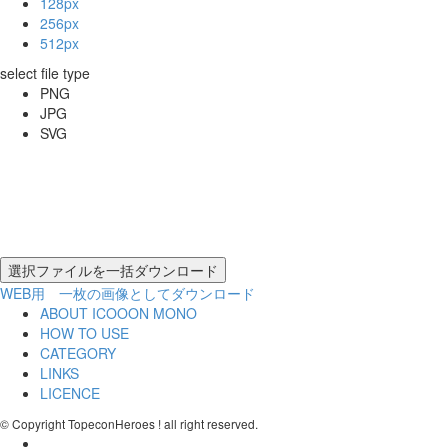
128px
256px
512px
select file type
PNG
JPG
SVG
WEB用 一枚の画像としてダウンロード
ABOUT ICOOON MONO
HOW TO USE
CATEGORY
LINKS
LICENCE
© Copyright TopeconHeroes ! all right reserved.