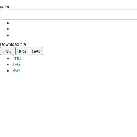
color
Download file
PNG
JPG
SVG
PNG
JPG
SVG