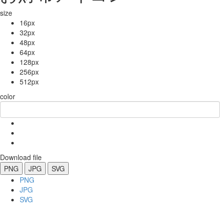
size
16px
32px
48px
64px
128px
256px
512px
color
Download file
PNG
JPG
SVG
PNG
JPG
SVG