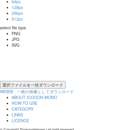
64px
128px
256px
512px
select file type
PNG
JPG
SVG
WEB用 一枚の画像としてダウンロード
ABOUT ICOOON MONO
HOW TO USE
CATEGORY
LINKS
LICENCE
© Copyright TopeconHeroes ! all right reserved.