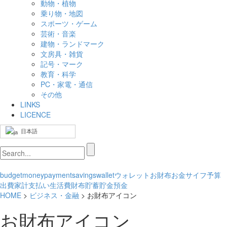
動物・植物
乗り物・地図
スポーツ・ゲーム
芸術・音楽
建物・ランドマーク
文房具・雑貨
記号・マーク
教育・科学
PC・家電・通信
その他
LINKS
LICENCE
日本語
budget
money
payment
savings
wallet
ウォレット
お財布
お金
サイフ
予算
出費
家計
支払い
生活費
財布
貯蓄
貯金
預金
HOME
>
ビジネス・金融
> お財布アイコン
お財布アイコン