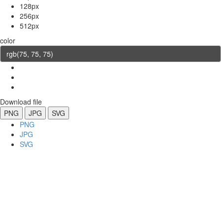
128px
256px
512px
color
Download file
PNG
JPG
SVG
PNG
JPG
SVG