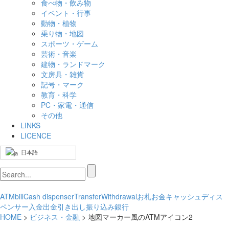
食べ物・飲み物
イベント・行事
動物・植物
乗り物・地図
スポーツ・ゲーム
芸術・音楽
建物・ランドマーク
文房具・雑貨
記号・マーク
教育・科学
PC・家電・通信
その他
LINKS
LICENCE
日本語
ATM
bill
Cash dispenser
Transfer
Withdrawal
お札
お金
キャッシュディス
ペンサー
入金
出金
引き出し
振り込み
銀行
HOME
>
ビジネス・金融
> 地図マーカー風のATMアイコン2