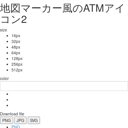
地図マーカー風のATMアイ
コン2
size
16px
32px
48px
64px
128px
256px
512px
color
Download file
PNG
JPG
SVG
PNG