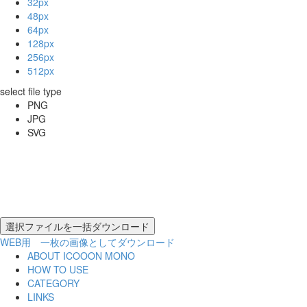
32px
48px
64px
128px
256px
512px
select file type
PNG
JPG
SVG
WEB用 一枚の画像としてダウンロード
ABOUT ICOOON MONO
HOW TO USE
CATEGORY
LINKS