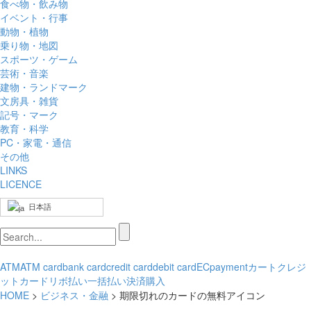
食べ物・飲み物
イベント・行事
動物・植物
乗り物・地図
スポーツ・ゲーム
芸術・音楽
建物・ランドマーク
文房具・雑貨
記号・マーク
教育・科学
PC・家電・通信
その他
LINKS
LICENCE
日本語
ATM
ATM card
bank card
credit card
debit card
EC
payment
カート
クレジ
ットカード
リボ払い
一括払い
決済
購入
HOME
>
ビジネス・金融
> 期限切れのカードの無料アイコン