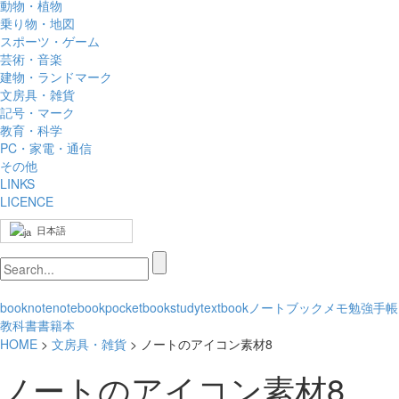
動物・植物
乗り物・地図
スポーツ・ゲーム
芸術・音楽
建物・ランドマーク
文房具・雑貨
記号・マーク
教育・科学
PC・家電・通信
その他
LINKS
LICENCE
日本語
book
note
notebook
pocketbook
study
textbook
ノート
ブック
メモ
勉強
手帳
教科書
書籍
本
HOME
>
文房具・雑貨
> ノートのアイコン素材8
ノートのアイコン素材8