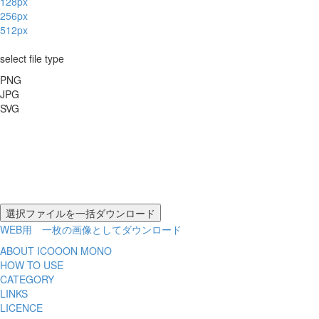
128px
256px
512px
select file type
PNG
JPG
SVG
WEB用 一枚の画像としてダウンロード
ABOUT ICOOON MONO
HOW TO USE
CATEGORY
LINKS
LICENCE