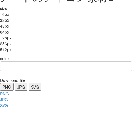
size
16px
32px
48px
64px
128px
256px
512px
color
Download file
PNG
JPG
SVG
PNG
JPG
SVG